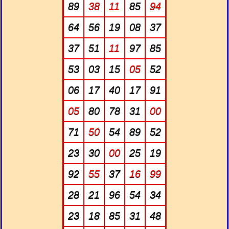
89
38
11
85
94
64
56
19
08
37
37
51
11
97
85
53
03
15
05
52
06
17
40
17
91
05
80
78
31
00
71
50
54
89
52
23
30
00
25
19
92
55
37
16
99
28
21
96
54
34
23
18
85
31
48