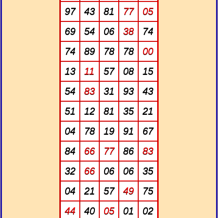
97
43
81
77
05
69
54
06
38
74
74
89
78
78
00
13
11
57
08
15
54
83
31
93
43
51
12
81
35
21
04
78
19
91
67
84
66
77
86
83
32
66
06
06
35
04
21
57
49
75
44
40
05
01
02