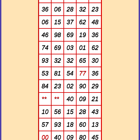
36
06
28
32
23
06
15
37
62
48
46
98
69
19
36
74
69
03
01
62
93
32
32
65
30
53
81
54
77
36
84
23
02
90
29
**
**
40
09
21
10
56
15
28
43
57
93
18
60
13
00
40
09
80
45