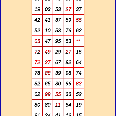
19
03
53
27
37
42
41
37
59
55
52
10
53
76
62
05
47
95
53
**
72
49
29
27
15
72
27
67
82
64
78
88
39
98
74
82
65
30
96
83
02
99
55
36
52
80
80
11
64
19
81
24
41
13
15