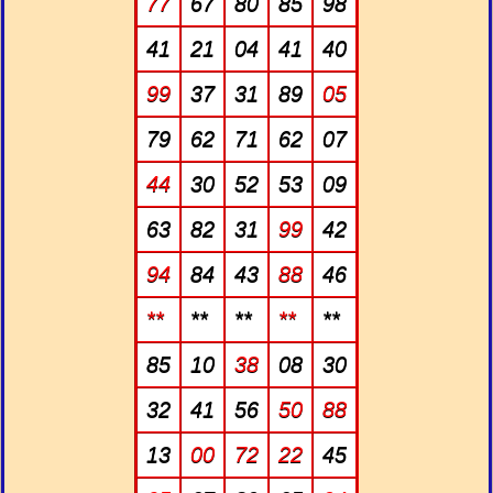
77
67
80
85
98
41
21
04
41
40
99
37
31
89
05
79
62
71
62
07
44
30
52
53
09
63
82
31
99
42
94
84
43
88
46
**
**
**
**
**
85
10
38
08
30
32
41
56
50
88
13
00
72
22
45