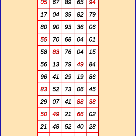
05
67
89
65
94
17
04
39
82
79
80
90
93
36
06
55
70
68
04
01
58
83
76
04
15
56
13
79
49
84
96
41
29
19
86
83
52
73
06
45
29
07
41
88
38
50
49
21
66
02
21
48
52
40
28