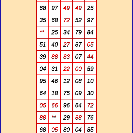
68
97
49
49
25
35
68
72
52
97
**
25
34
79
84
51
40
27
87
05
39
88
83
07
44
04
31
22
00
59
95
46
12
08
10
64
18
75
09
30
05
66
96
64
72
88
**
29
88
76
68
05
80
04
85