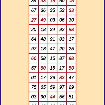
39
33
15
60
05
67
36
35
53
33
27
49
03
06
30
20
18
34
92
88
64
48
91
03
17
97
18
47
20
25
66
58
15
87
88
57
50
15
17
50
01
17
39
83
47
75
65
59
97
29
03
90
44
56
81