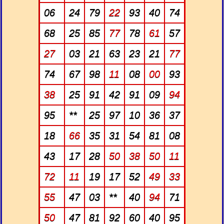
06
24
79
22
93
40
74
68
25
85
77
78
61
57
27
03
21
63
23
21
77
74
67
98
11
08
00
93
38
25
91
42
91
09
94
95
**
25
97
10
36
37
18
66
35
31
54
81
08
43
17
28
50
38
50
11
72
11
19
17
52
49
33
55
47
03
**
40
94
71
50
47
81
92
60
40
95