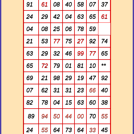
91
61
08
40
58
07
37
24
29
42
04
63
65
61
04
08
25
06
78
59
21
53
77
75
27
92
74
63
29
32
46
99
77
65
65
72
79
01
81
10
**
69
21
98
29
19
47
92
07
62
31
31
23
66
40
82
78
04
15
63
60
38
89
94
50
44
00
70
55
24
55
64
73
64
33
45