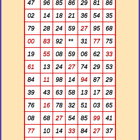
47
96
85
86
29
81
86
02
14
18
21
36
54
35
79
28
24
59
27
95
68
00
83
92
**
31
77
75
19
55
08
59
06
62
33
61
13
24
27
74
29
53
84
11
98
14
94
87
29
39
43
63
58
13
17
28
76
16
78
32
51
03
65
08
68
27
54
85
99
41
77
10
14
33
84
27
37