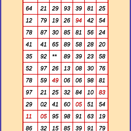
64
21
29
93
39
81
25
12
79
19
26
94
42
54
78
87
30
85
81
56
24
41
41
65
89
58
28
20
35
92
**
89
39
23
58
52
97
26
13
08
30
76
78
59
49
06
06
98
81
97
21
25
32
84
10
83
29
02
41
60
05
51
54
11
05
95
98
91
63
19
86
32
15
85
39
91
79