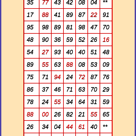
35
77
43
42
08
04
**
17
88
41
89
87
22
91
95
98
89
81
98
47
70
48
90
36
59
52
26
16
54
27
93
40
40
51
48
89
55
63
88
08
53
09
75
71
94
24
72
87
76
86
37
46
71
63
70
29
78
24
55
34
64
31
59
88
00
26
82
21
55
65
26
34
04
44
61
40
**