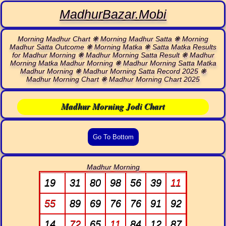
MadhurBazar.Mobi
Morning Madhur Chart ❋ Morning Madhur Satta ❋ Morning
Madhur Satta Outcome ❋ Morning Matka ❋ Satta Matka Results
for Madhur Morning ❋ Madhur Morning Satta Result ❋ Madhur
Morning Matka Madhur Morning ❋ Madhur Morning Satta Matka
Madhur Morning ❋ Madhur Morning Satta Record 2025 ❋
Madhur Morning Chart ❋ Madhur Morning Chart 2025
Madhur Morning Jodi Chart
Madhur Morning
19
31
80
98
56
39
11
55
89
69
76
76
91
92
14
72
65
11
84
12
87