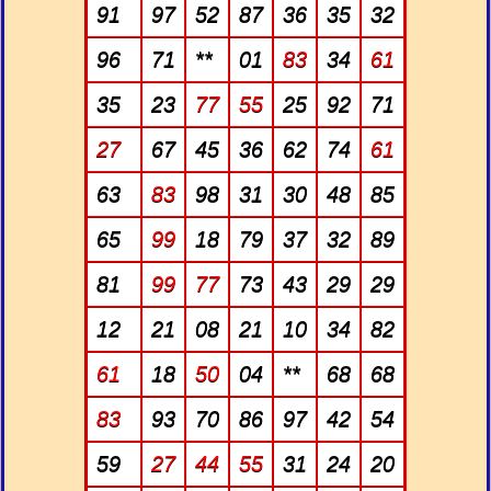
91
97
52
87
36
35
32
96
71
**
01
83
34
61
35
23
77
55
25
92
71
27
67
45
36
62
74
61
63
83
98
31
30
48
85
65
99
18
79
37
32
89
81
99
77
73
43
29
29
12
21
08
21
10
34
82
61
18
50
04
**
68
68
83
93
70
86
97
42
54
59
27
44
55
31
24
20