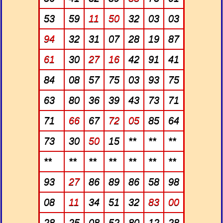
53
59
11
50
32
03
03
94
32
31
07
28
19
87
61
30
27
16
42
91
41
84
08
57
75
03
93
75
63
80
36
39
43
73
71
71
66
67
72
05
85
64
73
30
50
15
**
**
**
**
**
**
**
**
**
**
93
27
86
89
86
58
98
08
11
34
51
32
83
00
28
25
08
52
80
12
28