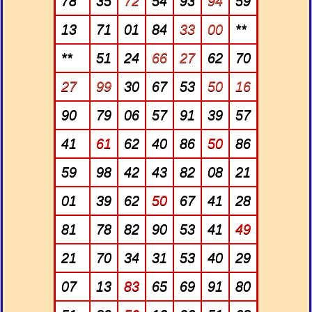
78
35
72
54
93
94
59
13
71
01
84
33
00
**
**
51
24
66
27
62
70
27
99
30
67
53
50
16
90
79
06
57
91
39
57
41
61
62
40
86
50
86
59
98
42
43
82
08
21
01
39
62
50
67
41
28
81
78
82
90
53
41
49
21
70
34
31
53
40
29
07
13
83
65
69
91
80