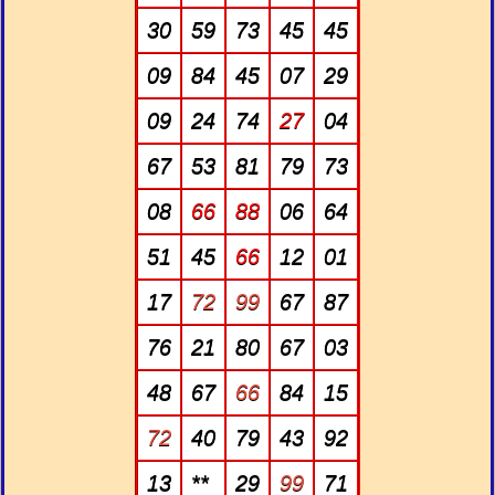
30
59
73
45
45
09
84
45
07
29
09
24
74
27
04
67
53
81
79
73
08
66
88
06
64
51
45
66
12
01
17
72
99
67
87
76
21
80
67
03
48
67
66
84
15
72
40
79
43
92
13
**
29
99
71