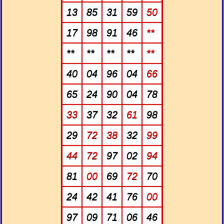
13
85
31
59
50
17
98
91
46
**
**
**
**
**
**
40
04
96
04
66
65
24
90
04
78
33
37
32
61
98
29
72
38
32
99
44
72
97
02
94
81
00
69
72
70
24
42
41
76
00
97
09
71
06
46