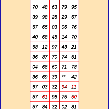
70
48
63
79
95
39
98
28
29
67
67
65
03
06
76
40
68
45
14
70
68
12
97
43
21
36
87
70
74
51
04
68
60
71
78
36
69
39
**
42
67
03
32
94
11
57
61
98
75
50
57
84
32
02
81