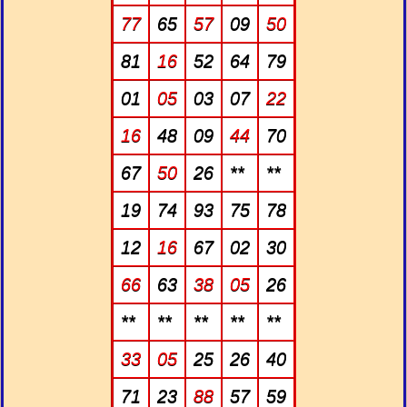
77
65
57
09
50
81
16
52
64
79
01
05
03
07
22
16
48
09
44
70
67
50
26
**
**
19
74
93
75
78
12
16
67
02
30
66
63
38
05
26
**
**
**
**
**
33
05
25
26
40
71
23
88
57
59