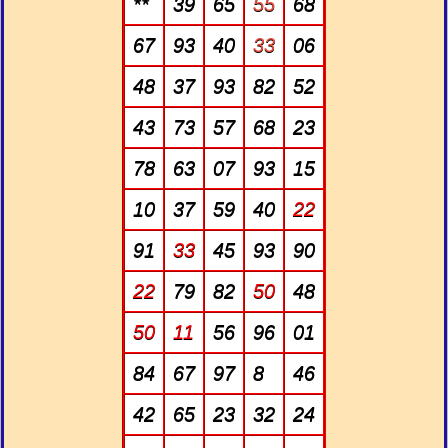
**
39
65
55
68
67
93
40
33
06
48
37
93
82
52
43
73
57
68
23
78
63
07
93
15
10
37
59
40
22
91
33
45
93
90
22
79
82
50
48
50
11
56
96
01
84
67
97
8
46
42
65
23
32
24